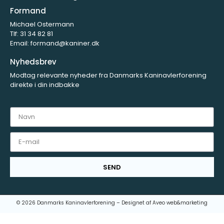
Formand
Michael Ostermann
Tlf:
31 34 82 81
Email:
formand@kaniner.dk
Nyhedsbrev
Modtag relevante nyheder fra Danmarks Kaninavlerforening
direkte i din indbakke
SEND
© 2026 Danmarks Kaninavlerforening – Designet af
Aveo web&marketing