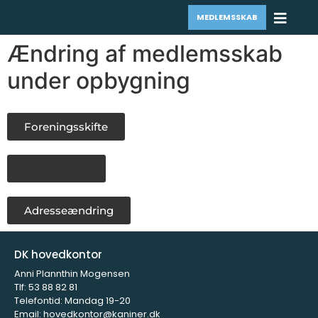
MEDLEMSSKAB
Ændring af medlemsskab
under opbygning
Foreningsskifte
Udmeldelse
Adresseændring
DK hovedkontor
Anni Plannthin Mogensen
Tlf:
53 88 82 81
Telefontid: Mandag 19-20
Email:
hovedkontor@kaniner.dk