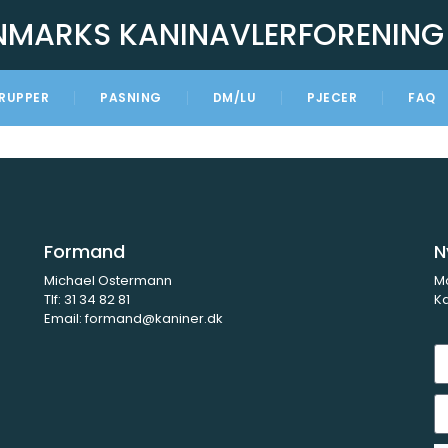
NMARKS KANINAVLERFORENING
RUPPER
PASNING
DM/LU
PJECER
FAQ
Formand
N
Michael Ostermann
M
Tlf:
31 34 82 81
Ka
Email:
formand@kaniner.dk