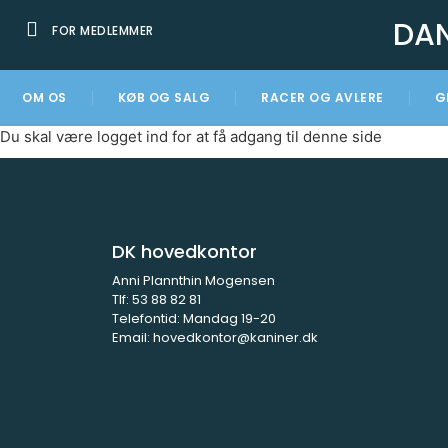
DA
FOR MEDLEMMER
OM OS
KØB OG SALG
RACER OG AVLERE
G
Du skal være logget ind for at få adgang til denne side
DK hovedkontor
Anni Plannthin Mogensen
Tlf:
53 88 82 81
Telefontid: Mandag 19-20
Email:
hovedkontor@kaniner.dk