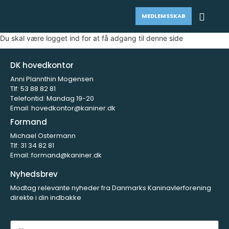
MEDLEMSSKAB
Du skal være logget ind for at få adgang til denne side
DK hovedkontor
Anni Plannthin Mogensen
Tlf:
53 88 82 81
Telefontid: Mandag 19-20
Email:
hovedkontor@kaniner.dk
Formand
Michael Ostermann
Tlf:
31 34 82 81
Email:
formand@kaniner.dk
Nyhedsbrev
Modtag relevante nyheder fra Danmarks Kaninavlerforening
direkte i din indbakke