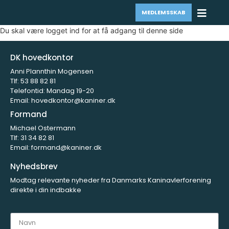
MEDLEMSSKAB
Du skal være logget ind for at få adgang til denne side
DK hovedkontor
Anni Plannthin Mogensen
Tlf:
53 88 82 81
Telefontid: Mandag 19-20
Email:
hovedkontor@kaniner.dk
Formand
Michael Ostermann
Tlf:
31 34 82 81
Email:
formand@kaniner.dk
Nyhedsbrev
Modtag relevante nyheder fra Danmarks Kaninavlerforening
direkte i din indbakke