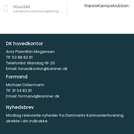
Næste
Kæmpeklubben
TIDLIGERE
Jubilæums sommerudstilling
DK hovedkontor
Anni Plannthin Mogensen
Tlf:
53 88 82 81
Telefontid: Mandag 19-20
Email:
hovedkontor@kaniner.dk
Formand
Michael Ostermann
Tlf:
31 34 82 81
Email:
formand@kaniner.dk
Nyhedsbrev
Modtag relevante nyheder fra Danmarks Kaninavlerforening
direkte i din indbakke