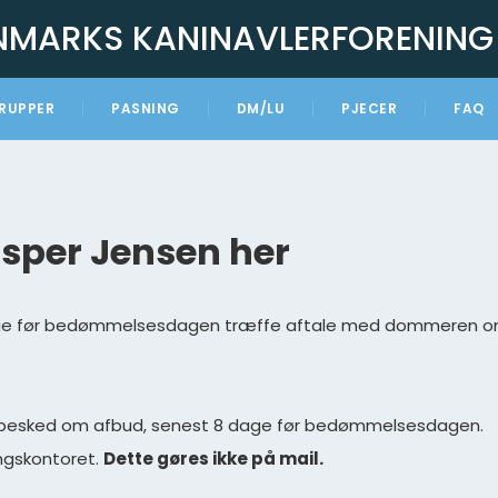
NMARKS KANINAVLERFORENING
RUPPER
PASNING
DM/LU
PJECER
FAQ
Casper Jensen her
 dage før bedømmelsesdagen træffe aftale med dommeren
e besked om afbud, senest 8 dage før bedømmelsesdagen.
ingskontoret.
Dette gøres
ikke på mail.