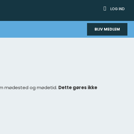
LOG IND
BLIV MEDLEM
 om mødested og mødetid.
Dette gøres
ikke