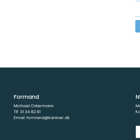
Formand
N
Michael Ostermann
M
Tlf:
31 34 82 81
Ka
Email:
formand@kaniner.dk