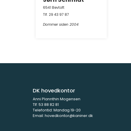
6541 Bevtoft
Tlf. 29 43 97 87
Dommer siden 2004
DK hovedkontor
Anni Plannthin Mogensen
Tlf:
53 88 82 81
Telefontid: Mandag 19-20
Email:
hovedkontor@kaniner.dk