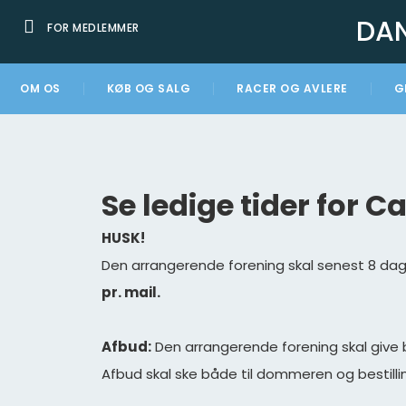
DA
FOR MEDLEMMER
OM OS
KØB OG SALG
RACER OG AVLERE
G
Se ledige tider for 
HUSK!
Den arrangerende forening skal senest 8
pr. mail.
Afbud:
Den arrangerende forening skal giv
Afbud skal ske både til dommeren og bestill