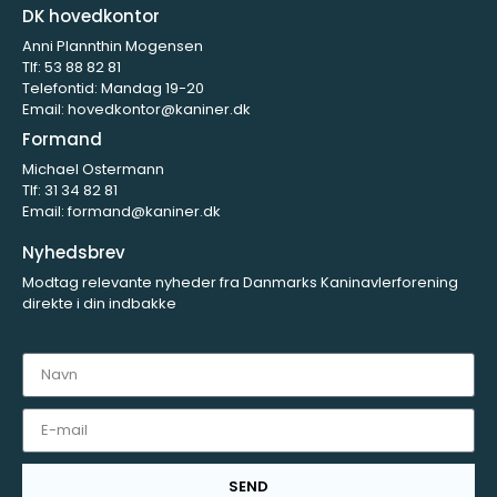
DK hovedkontor
Anni Plannthin Mogensen
Tlf:
53 88 82 81
Telefontid: Mandag 19-20
Email:
hovedkontor@kaniner.dk
Formand
Michael Ostermann
Tlf:
31 34 82 81
Email:
formand@kaniner.dk
Nyhedsbrev
Modtag relevante nyheder fra Danmarks Kaninavlerforening
direkte i din indbakke
SEND