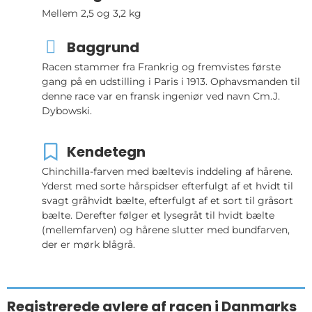
Mellem 2,5 og 3,2 kg
Baggrund
Racen stammer fra Frankrig og fremvistes første
gang på en udstilling i Paris i 1913. Ophavsmanden til
denne race var en fransk ingeniør ved navn Cm.J.
Dybowski.
Kendetegn
Chinchilla-farven med bæltevis inddeling af hårene.
Yderst med sorte hårspidser efterfulgt af et hvidt til
svagt gråhvidt bælte, efterfulgt af et sort til gråsort
bælte. Derefter følger et lysegråt til hvidt bælte
(mellemfarven) og hårene slutter med bundfarven,
der er mørk blågrå.
Registrerede avlere af racen i Danmarks