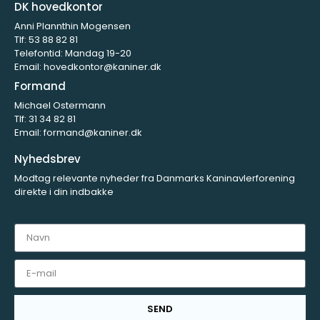
DK hovedkontor
Anni Plannthin Mogensen
Tlf:
53 88 82 81
Telefontid: Mandag 19-20
Email:
hovedkontor@kaniner.dk
Formand
Michael Ostermann
Tlf:
31 34 82 81
Email:
formand@kaniner.dk
Nyhedsbrev
Modtag relevante nyheder fra Danmarks Kaninavlerforening
direkte i din indbakke
SEND