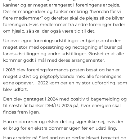
kaniner og er meget arrangeret i foreningens arbejde.
Der er mange ideer og tanker omkring ”hvordan får vi
flere medlemmer” og derefter skal de plejes så de bliver i
foreningen. Hvis medlemmer fra andre foreninger beder
om hjælp, så skal der også være tid til det.
Ud over egne foreningsudstillinger er hjælpsomheden
meget stor med opsætning og nedtagning af burer på
landsudstillinger og andre udstillinger. Ønsket er at alle
kommer godt i mål med deres arrangementer.
I 2018 blev foreningsformands posten besat og han er
meget aktivt og pligtopfyldende med alle foreningens
egne opgaver. I 2022 kom der en ny stor udfordring, som
blev udført.
Den blev gentaget i 2024 med positiv tilbagemelding og
til næste år banker DM/LU 2025 på, hvor energien skal
findes frem igen.
Han er dommer og elsker det og siger ikke nej, hvis der
er brug for en ekstra dommer ugen før en udstilling.
Han arbejder på Sjælland og er derfor blevet benyttet og