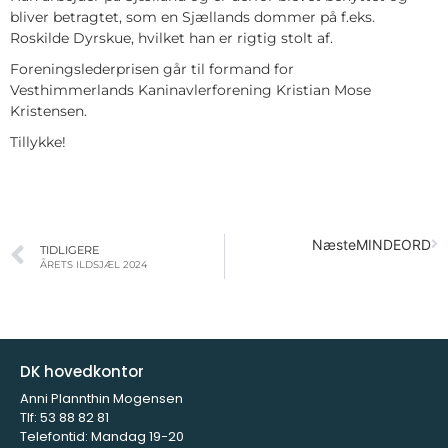
bliver betragtet, som en Sjællands dommer på f.eks.
Roskilde Dyrskue, hvilket han er rigtig stolt af.
Foreningslederprisen går til formand for
Vesthimmerlands Kaninavlerforening Kristian Mose
Kristensen.
Tillykke!
Næste
MINDEORD
TIDLIGERE
ÅRETS ILDSJÆL 2024
DK hovedkontor
Anni Plannthin Mogensen
Tlf:
53 88 82 81
Telefontid: Mandag 19-20